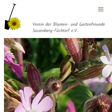
≡
Verein der Blumen- und Gartenfreunde
Sassenberg-Füchtorf e.V.